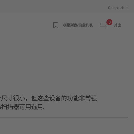
China | zh
0
收藏列表/询盘列表
对比
管尺寸很小，但这些设备的功能非常强
码扫描器可用选用。