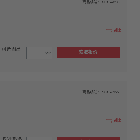
商品编号：
50154393
对比
示, 可选输出
索取报价
商品编号：
50154392
对比
, 多阅读/多