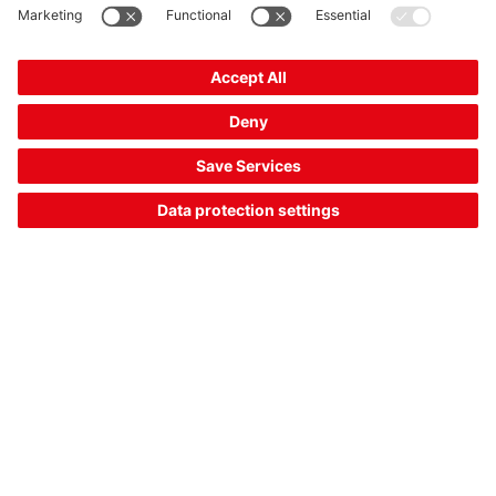
工业以太网、集成连接和其他技术：我们一直致力于不断应对
客户市场中的技术挑战和重要问题。
了解更多
The Sensor People
相关链接
时事通讯
关注我们
联系方式