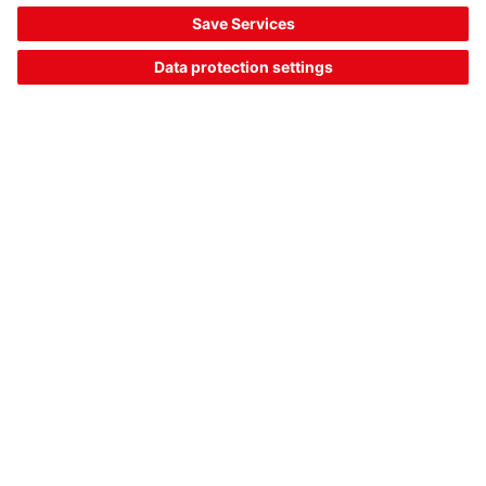
MTKS 35x35
反射器
商品编号：
50142545
反射板类型:
反射器
取决于方向:
否