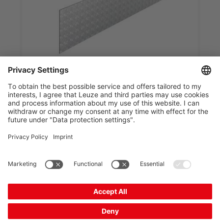
REF 4-A-25x45700
反光膜
商品编号：
50145206
反射板类型:
反光膜
取决于方向:
否
紧固类型:
自粘
反射面宽度:
25 mm
对比
索取报价