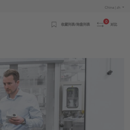
China | zh
0
收藏列表/询盘列表
对比