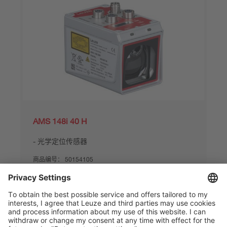
AMS 148i 40 H
光学定位传感器
商品编号：
50154105
系列:
AMS 100i
最大测量范围:
100 ... 40,000 mm
接口:
PROFINET
对比