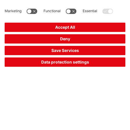
外壳材料:
塑料
连接:
电缆, 电缆
对比
索取报价
1
2
商品数据： 2026/8/6
The Sensor People
相关链接
时事通讯