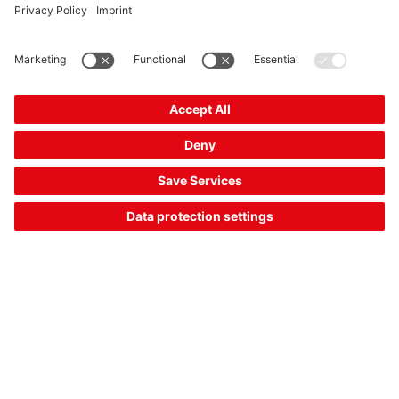
priority for the family business – particularly when it
comes to selecting its partners and suppliers. Among
these is the Swiss company Jorns AG, which supplied
the new double bending machine, model TP-150G-RH-
UV-SL-1250-CP200-6.4-mp, including safety concept
for the architectural sheet metal area as well as the
manufacturer for optical sensors, which ensures the
corresponding safety at work for man and machine,
Leuze electronic.
显示文章
机床行业