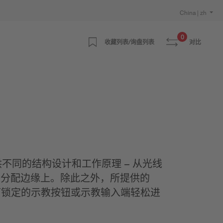
China | zh
0
收藏列表/询盘列表
对比
同的结构设计和工作原理 – 从光线
在分配边缘上。除此之外，所提供的
可锁定的示教按钮或示教输入端轻松进