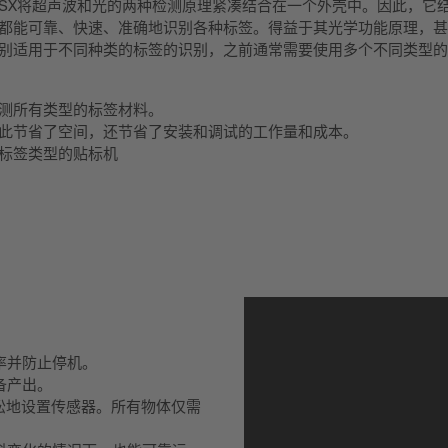
GSX将超声波和光的两种检测原理紧凑结合在一个外壳中。因此，
都能可靠、快速、准确地识别各种标签。得益于其光学功能原理，甚至
别适用于不同种类的标签的识别，之前通常需要使用多个不同类型的
测所有类型的标签材料。
此节省了空间，还节省了安装和调试的工作量和成本。
标签类型的贴标机
率并防止停机。
备产出。
轻松地设置传感器。所有物体仅需