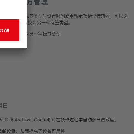
 + 可进行配方管理
免在更换新的标签类型时设置时间或重新示教槽型传感器，可以通
从而将格式方便地转换为另一种标签类型。
式方便地转换为另一种标签类型
14E
(Auto-Level-Control) 可在操作过程中自动调节灵敏度。
重新设置，从而提高了设备可用性