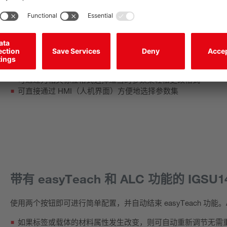
带有 IO-Link 的 GSU14E：简单配置
通常贴标机上必须检测由不同材料制成的不同标签格式。为了避
过 IO-Link 接口将标签的相应示教值加载到槽型传感器上，
通过将包含示教值的相应参数集加载到槽型传感器上，可将格
换卷时无需设置时间，也无需重新示教槽型传感器
可通过为相关标签格式选择适当的参数集轻松更改格式
可直接通过 HMI（人机界面）方便地选择参数集
带有 easyTeach 和 ALC 功能的 IGSU
使用两个按钮即可进行简单配置，并自动结束 easyTeach 功能。ALC 
如果标签或载体的材料属性发生改变，则可自动重新调节无需