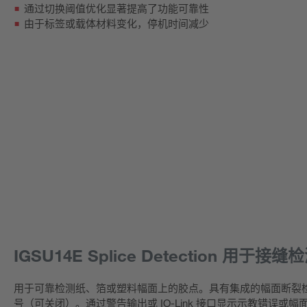
通过切换阈值优化显著提高了功能可靠性
由于标签或载体材料变化，停机时间减少
IGSU14E Splice Detection 用于接缝
用于可靠检测纸、箔或塑料幅面上的胶点。具有集成的幅面断裂
号（可关闭）。通过警告输出或 IO-Link 接口显示示教错误或幅