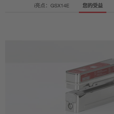
i亮点：GSX14E
您的受益