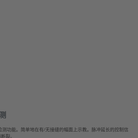
检测
检测功能。简单地在有/无接缝的幅面上示教。脉冲延长的控制信
面断裂。