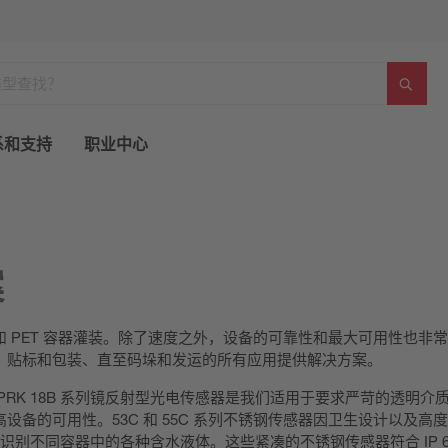
系和支持
职业中心
案
 PET 容器灌装。除了速度之外，设备的可靠性和最大可用性也非
、贴标和包装、直至码垛和发运的所有应用提供解决方案。
RK 18B 系列镜反射型光电传感器是我们适用于要求严苛的透明介
备的可用性。53C 和 55C 系列不锈钢传感器因卫生设计以及高
地识别不同容器中的各种含水液体。这些紧凑的不锈钢传感器符合 IP 6