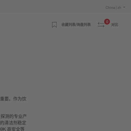
China | zh
0
收藏列表/询盘列表
对比
常重要。作为饮
质探测的专业产
度的清洁剂稳定
9K 高安全等