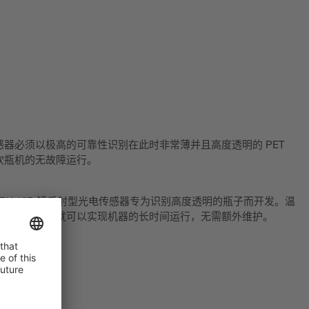
器必须以极高的可靠性识别在此时非常薄并且高度透明的 PET
吹瓶机的无故障运行。
和 PRK 18B 镜反射型光电传感器专为识别高度透明的瓶子而开发。温
行补偿。这样就可以实现机器的长时间运行，无需额外维护。