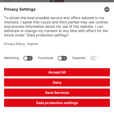
HT23-60F/4
带背景抑制的漫反射传感器
商品编号：
50155349
系列:
23
工作原理:
带背景抑制的扫描原理
最大检测距离:
0.005 ... 0.06 m
结构:
方形
对比
索取报价