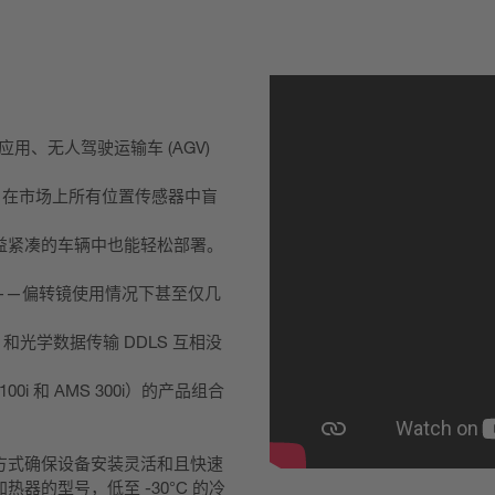
 应用、无人驾驶运输车 (AGV)
mm)，在市场上所有位置传感器中盲
益紧凑的车辆中也能轻松部署。
m——偏转镜使用情况下甚至仅几
和光学数据传输 DDLS 互相没
 和 AMS 300i）的产品组合
方式确保设备安装灵活和且快速
的型号，低至 -30°C 的冷