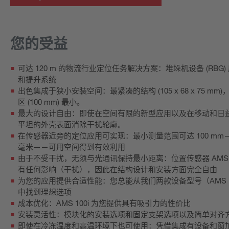
您的受益
可达 120 m 的物流行业定位任务解决方案：堆垛机设备 (RBG)
和提升系统
出色集成于狭小安装空间：最紧凑的结构 (105 x 68 x 75 
区 (100 mm) 最小。
最大的设计自由：即使在空间有限的新型应用以及在移动和日
平坦的外壳表面消除干扰轮廓。
在传感器近旁的定位应用可实现：最小测量范围可达 100 m
毫米——可用空间得到有效利用
由于不受干扰，无须与光通讯保持最小距离：位置传感器 AMS 
有任何影响（干扰），因此在结构设计和安装方面完全自由
为您的应用提供合适性能：您总能从我们两款设备型号（AMS 100i
中找到理想选项
成本优化：AMS 100i 为您提供具有吸引力的性价比
安装灵活性：模块化的安装选项和固定支架选项以及简单对齐
即使在冷冻温度和高温环境下也可使用：凭借集成有设备和窗加热器