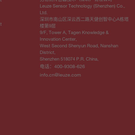
Leuze Sensor Technology (Shenzhen) Co.,
Ltd.
深圳市南山区深云西二路天健创智中心A栋塔
t
楼第9层
9/F, Tower A, Tagen Knowledge &
Innovation Center,
West Second Shenyun Road, Nanshan
District,
Shenzhen 518074 P.R. China,
电话：400-9308-626
info.cn@leuze.com