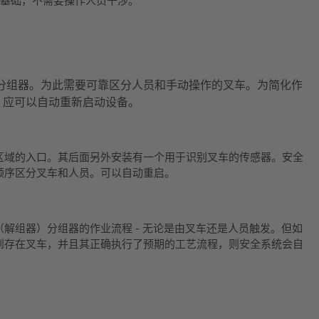
为基础，不需要操作人员干涉。
/分组器。为此需要可靠区分人员和手动操作的叉车。为简化作
，应可以自动重新启动设备。
区域的入口。其后面另外安装有一个用于识别叉车的传感器。安全
顺序区分叉车和人员。可以自动重启。
解组器）分组器的作业流程 - 无论是由叉车还是人员触发。但如
到存在叉车，并且其正确执行了预期的工艺流程，则安全系统会自