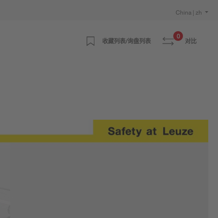
China | zh
0
收藏列表/询盘列表
对比