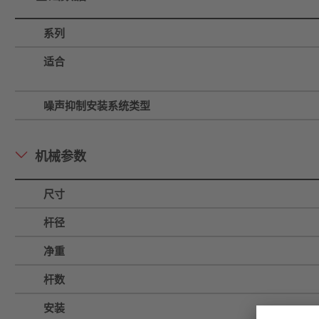
系列
适合
噪声抑制安装系统类型
机械参数
尺寸
杆径
净重
杆数
安装