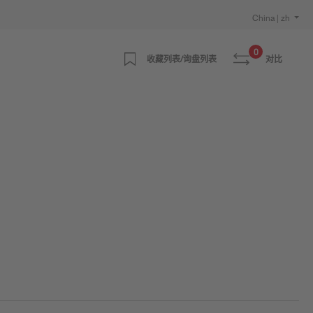
China | zh
0
收藏列表/询盘列表
对比