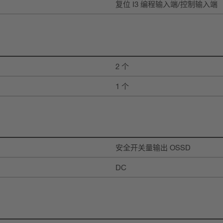
复位 I3 编程输入端/控制输入端
2 个
1 个
安全开关量输出 OSSD
DC