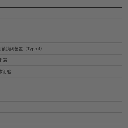
带门锁锁闭装置（Type 4）
出端
作钥匙