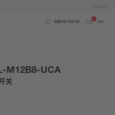
China | zh
0
收藏列表/询盘列表
对比
L-M12B8-UCA
开关