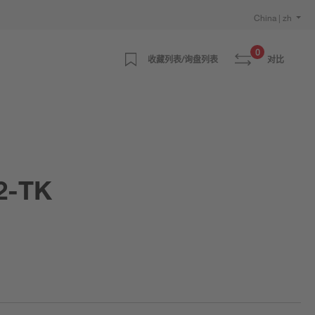
China | zh
0
收藏列表/询盘列表
对比
2-TK