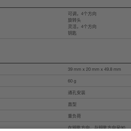
可调，4个方向
旋转头
灵活，4个方向
钥匙
39 mm x 20 mm x 49.8 mm
60 g
通孔安装
直型
重负荷
在钥匙方向，与钥匙方向呈90