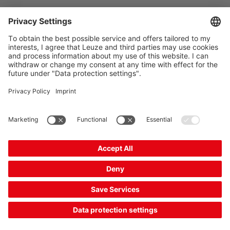
MC330-S2M8-A
磁性编码传感器
商品编号：
63001126
结构:
圆柱形
连接:
接头, M8
触点:
2NO
最小切出点(OFF):
15 mm