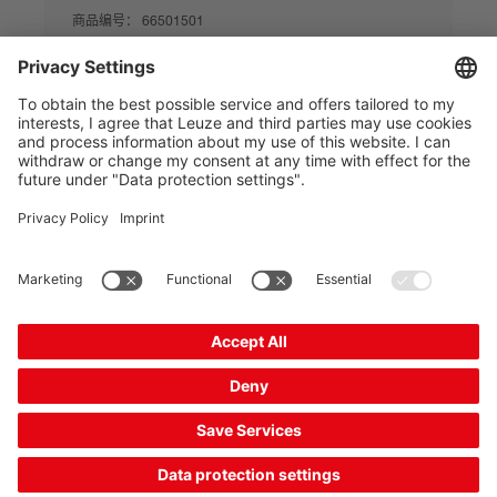
商品编号：
66501501
最大检测范围:
20 ... 70 m
光束数:
2 个
功能:
有效范围降低
内装激光校准辅助装置:
否
对比
索取报价
组合产品