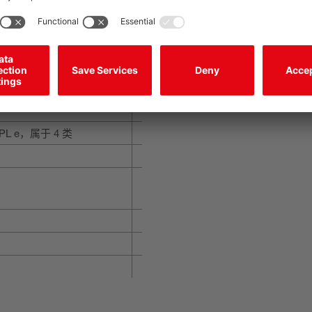
准
L e，属于 4 类