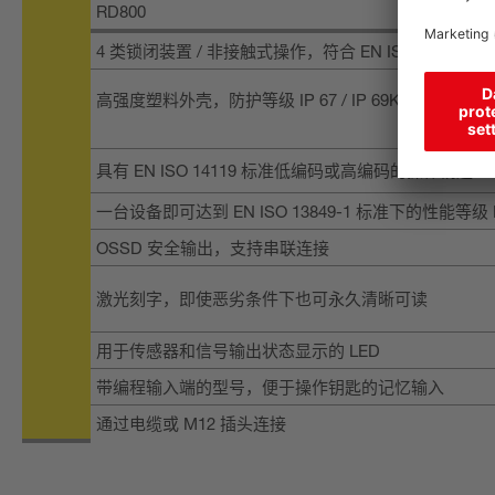
RD800
4 类锁闭装置 / 非接触式操作，符合 EN ISO 14119 标
高强度塑料外壳，防护等级 IP 67 / IP 69K
具有 EN ISO 14119 标准低编码或高编码的操作钥匙
一台设备即可达到 EN ISO 13849-1 标准下的性能等级 P
OSSD 安全输出，支持串联连接
激光刻字，即使恶劣条件下也可永久清晰可读
用于传感器和信号输出状态显示的 LED
带编程输入端的型号，便于操作钥匙的记忆输入
通过电缆或 M12 插头连接