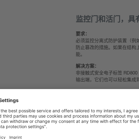
监控门和活门，具
要求：
必须监控分离式防护装置（例如门
防止篡改的措施。如果在结构
能。
解决方案：
非接触式安全电子标签 RD800
输出端，它们也可以轻松集成
下载