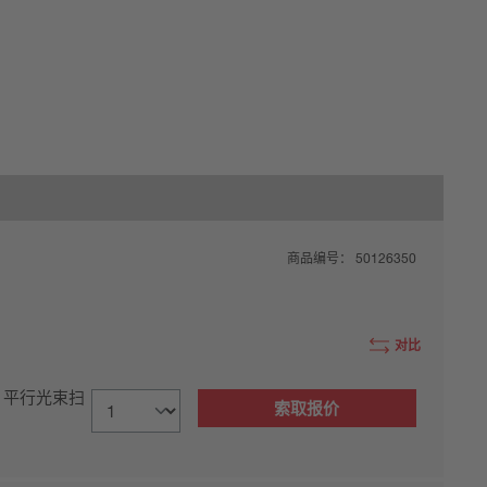
商品编号：
50126350
对比
, 平行光束扫
索取报价