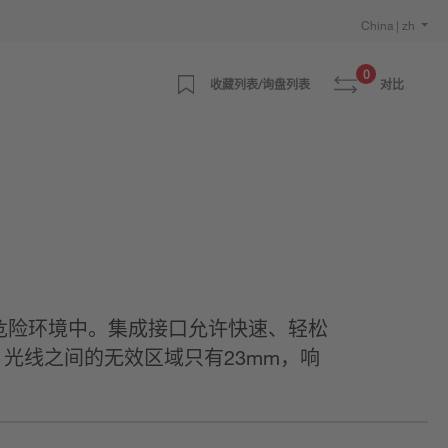
China | zh
0
收藏列表/询盘列表
对比
爆炸危险环境中。集成接口允许快速、轻松
光线之间的无效区域只有23mm，响