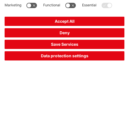
IPS 448i FIX-F2-102-I3-G-H
智能相机
商品编号：
50142219
应用:
双格深度
系列:
IPS 400i
专门设计:
加热器
对比
索取报价