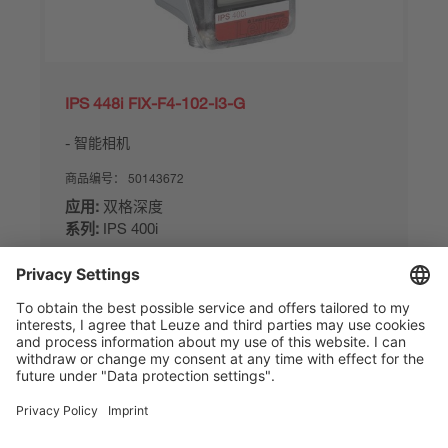
IPS 448i FIX-F4-102-I3-G
智能相机
商品编号：
50143672
应用:
双格深度
系列:
IPS 400i
对比
索取报价