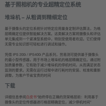
基于照相机的专业超精定位系统
堆垛机 – 从粗调到精细定位
基于摄像头的定位系统针对特定应用量身定制评估算法，为格
层精确定位提供智能解决方案。这类解决方案将摄像头和评估
单元集成到一个紧凑型系统中，特别受使用者欢迎。它们使得
无需专业知识即可轻松进行调试和操作。
凭借 IPS 200i / IPS400i 产品系列，劳易测可提供基于摄像头
的最小型传感器，用于市场上堆垛机的格层精确定位。通过附
加质量参数，它有助于减少堆垛机的停机时间，从而满足状态
监测的要求。无需在运行过程中进行耗时的安装、校准和重新
调整，为客户节省宝贵的时间
下载
详细信息参阅
白皮书
“始终停在正确的货架格层前：利用基于
摄像头的定位传感器进行格层精确定位，减少停机时间”