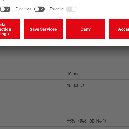
DC
高：≥8V，低：≤2V或无连接
10 ms
15,000 Ω
示教（系列 3B 性能）