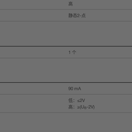
高
静态2-点
1 个
90 mA
低：≤2V
高：≥(U
-2V)
B