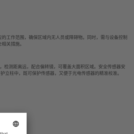
应的工作范围，确保区域内无人员或障碍物。同时，需与设备控制
全相关措施。
，检测距离远，配合偏转镜，可覆盖大面积区域。安全传感器安
备防护立柱中，既可保护传感器，又便于光电传感器的精准校准。