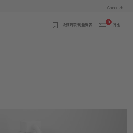
China | zh
0
收藏列表/询盘列表
对比