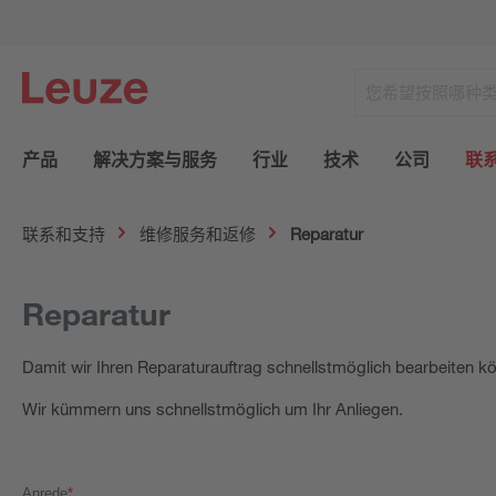
产品
解决方案与服务
行业
技术
公司
联
联系和支持
维修服务和返修
Reparatur
Reparatur
Damit wir Ihren Reparaturauftrag schnellstmöglich bearbeiten kö
Wir kümmern uns schnellstmöglich um Ihr Anliegen.