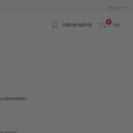
China | zh
0
收藏列表/询盘列表
对比
zu übermitteln.