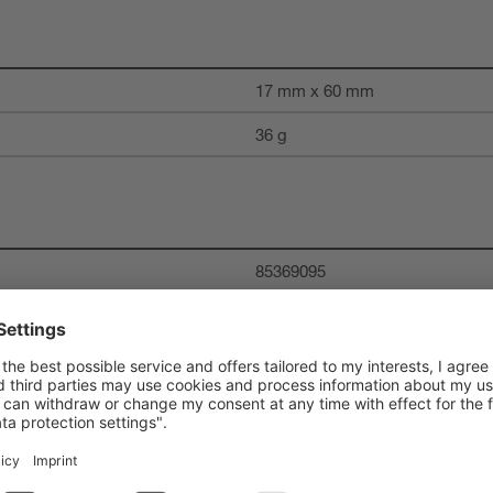
17 mm x 60 mm
36 g
85369095
27272691
27279225
27272692
27272692
27272692