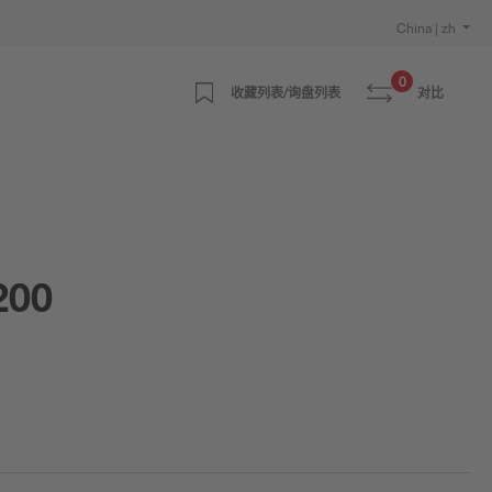
China | zh
0
收藏列表/询盘列表
对比
200