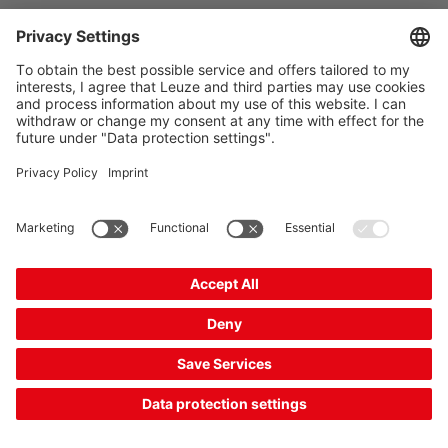
在识别时要注意什么？
使用 1D 条码阅读器识别条码时，必须在项目规划和设计 1D
条码期间注意一些要点：横向或纵向排布条码的正确距离或校
准方式就是两个例子。在设计 1D 条码时，模块厚度，即黑条
的最窄宽度，对正确选择条码阅读器有很大影响。主要是，条
码必须与条码阅读器保证的读取范围相匹配。